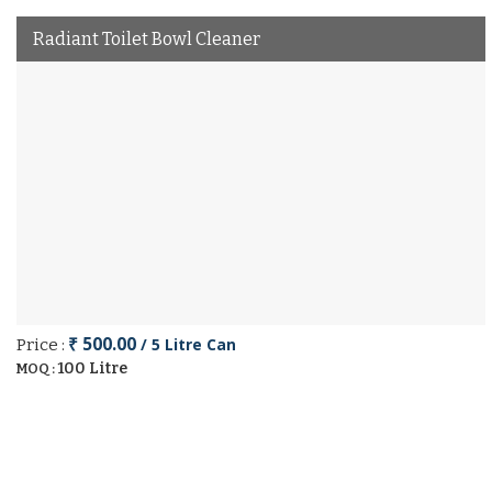
Radiant Toilet Bowl Cleaner
₹ 500.00
/ 5 Litre Can
Price :
100 Litre
MOQ :